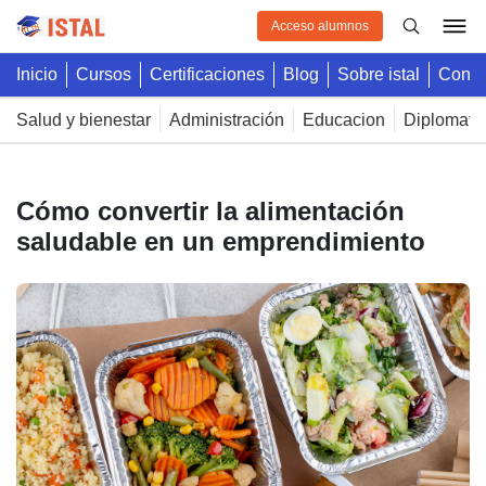
Acceso alumnos
inicio
cursos
certificaciones
blog
sobre istal
cont
salud y bienestar
administración
educacion
diplomatu
Cómo convertir la alimentación
saludable en un emprendimiento