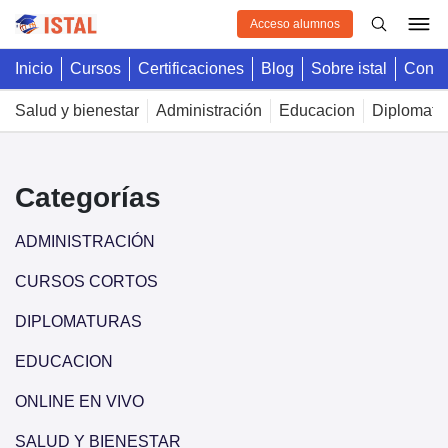
Acceso alumnos
inicio
cursos
certificaciones
blog
sobre istal
cont
salud y bienestar
administración
educacion
diplomatu
Categorías
ADMINISTRACIÓN
CURSOS CORTOS
DIPLOMATURAS
EDUCACION
ONLINE EN VIVO
SALUD Y BIENESTAR