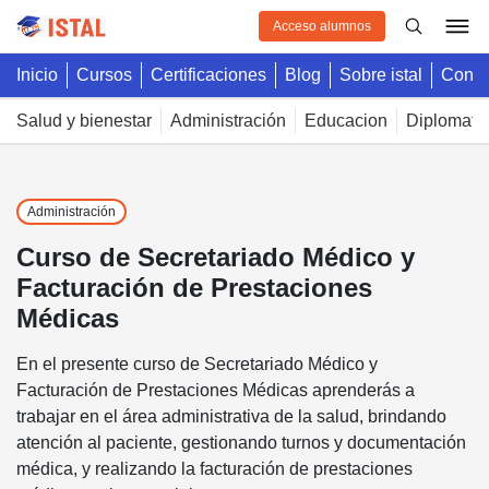
Acceso alumnos
inicio
cursos
certificaciones
blog
sobre istal
cont
salud y bienestar
administración
educacion
diplomatu
administración
Curso de Secretariado Médico y
Facturación de Prestaciones
Médicas
En el presente curso de Secretariado Médico y
Facturación de Prestaciones Médicas aprenderás a
trabajar en el área administrativa de la salud, brindando
atención al paciente, gestionando turnos y documentación
médica, y realizando la facturación de prestaciones