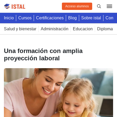
Acceso alumnos
inicio
cursos
certificaciones
blog
sobre istal
cont
salud y bienestar
administración
educacion
diplomatu
Una formación con amplia
proyección laboral